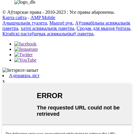
© Аўтарскае права - 2010-2023 : Усе правы абаронены.
Карта сайта
-
AMP Mobile
Ачышчальнік туалета
,
Мыццё рук
,
Аўтамабільны асвяжальнік
паветра
,
хатні асвяжальнік паветра
,
Сродак для мыцця ўнітаза
,
Кітайскі пастаўшчык асвяжальнікаў паветра
,
Адправіць ліст
x