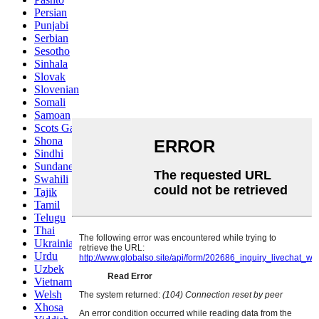
Persian
Punjabi
Serbian
Sesotho
Sinhala
Slovak
Slovenian
Somali
Samoan
Scots Gaelic
Shona
Sindhi
Sundanese
Swahili
Tajik
Tamil
Telugu
Thai
Ukrainian
Urdu
Uzbek
Vietnamese
Welsh
Xhosa