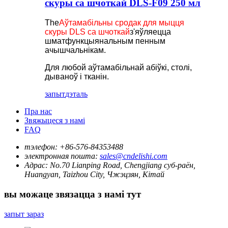
скуры са шчоткай DLS-F09 250 мл
The
Аўтамабільны сродак для мыцця
скуры DLS са шчоткай
з'яўляецца
шматфункцыянальным пенным
ачышчальнікам.
Для любой аўтамабільнай абіўкі, столі,
дываноў і тканін.
запыт
дэталь
Пра нас
Звяжыцеся з намі
FAQ
тэлефон:
+86-576-84353488
электронная пошта:
sales@cndelishi.com
Адрас:
No.70 Lianping Road, Chengjiang суб-раён,
Huangyan, Taizhou City, Чжэцзян, Кітай
вы можаце звязацца з намі тут
запыт зараз