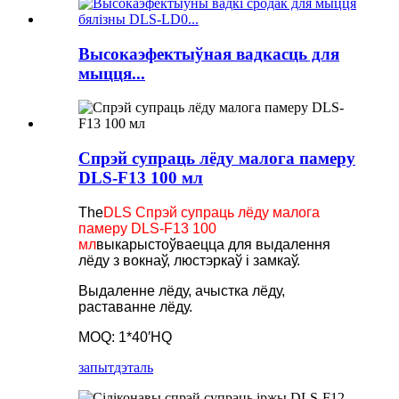
Высокаэфектыўная вадкасць для
мыцця...
Спрэй супраць лёду малога памеру
DLS-F13 100 мл
The
DLS Спрэй супраць лёду малога
памеру DLS-F13 100
мл
выкарыстоўваецца для выдалення
лёду з вокнаў, люстэркаў і замкаў.
Выдаленне лёду, ачыстка лёду,
раставанне лёду.
MOQ: 1*40′HQ
запыт
дэталь