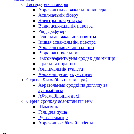
Гаспадарчыя тавары
Аэразольны асвяжальнік паветра
Асвяжальнік бісеру
Электрычная ўстаўка
Вадкі асвяжальнік паветра
Рыд-дыфузар
Гелевы асвяжальнік паветра
Іншыя асвяжальнікі паветра
Аэразольныя ачышчальнікі
Вадкі ачышчальнік
Высокаэфектыўны сродак для мыцця
Пральны парашок
Ачышчальнік туалета
Аэразолі дэзінфікуе спрэй
Серыя аўтамабільных тавараў
Аэразольныя сродкі па догляду за
аўтамабілем
Аўтамабільныя духі
Серыя сродкаў асабістай гігіены
Шампунь
Гель для душа
Ручная мыццё
Аэразоль асабістай гігіены