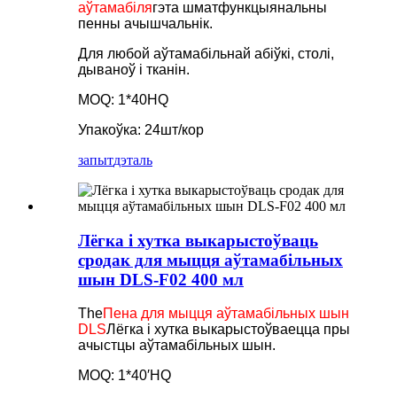
аўтамабіля
гэта шматфункцыянальны
пенны ачышчальнік.
Для любой аўтамабільнай абіўкі, столі,
дываноў і тканін.
MOQ: 1*40HQ
Упакоўка: 24шт/кор
запыт
дэталь
Лёгка і хутка выкарыстоўваць
сродак для мыцця аўтамабільных
шын DLS-F02 400 мл
The
Пена для мыцця аўтамабільных шын
DLS
Лёгка і хутка выкарыстоўваецца пры
ачыстцы аўтамабільных шын.
MOQ: 1*40′HQ