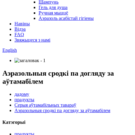
Шампунь
Гель для душа
Ручная мыццё
Аэразоль асабістай гігіены
Навіны
Відэа
FAQ
Звяжыцеся з намі
English
Аэразольныя сродкі па догляду за
аўтамабілем
дадому
прадукты
Серыя аўтамабільных тавараў
Аэразольныя сродкі па догляду за аўтамабілем
Катэгорыі
прадукты