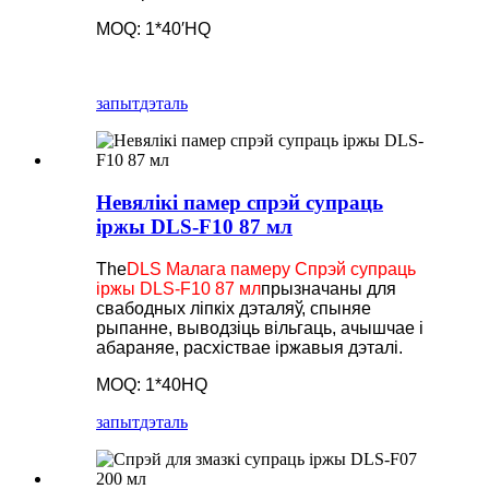
MOQ: 1*40′HQ
запыт
дэталь
Невялікі памер спрэй супраць
іржы DLS-F10 87 мл
The
DLS Малага памеру Спрэй супраць
іржы DLS-F10 87 мл
прызначаны для
свабодных ліпкіх дэталяў, спыняе
рыпанне, выводзіць вільгаць, ачышчае і
абараняе, расхіствае іржавыя дэталі.
MOQ: 1*40HQ
запыт
дэталь