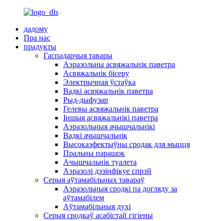
дадому
Пра нас
прадукты
Гаспадарчыя тавары
Аэразольны асвяжальнік паветра
Асвяжальнік бісеру
Электрычная ўстаўка
Вадкі асвяжальнік паветра
Рыд-дыфузар
Гелевы асвяжальнік паветра
Іншыя асвяжальнікі паветра
Аэразольныя ачышчальнікі
Вадкі ачышчальнік
Высокаэфектыўны сродак для мыцця
Пральны парашок
Ачышчальнік туалета
Аэразолі дэзінфікуе спрэй
Серыя аўтамабільных тавараў
Аэразольныя сродкі па догляду за
аўтамабілем
Аўтамабільныя духі
Серыя сродкаў асабістай гігіены