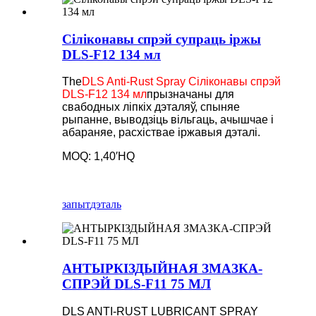
Сіліконавы спрэй супраць іржы
DLS-F12 134 мл
The
DLS Anti-Rust Spray Сіліконавы спрэй
DLS-F12 134 мл
прызначаны для
свабодных ліпкіх дэталяў, спыняе
рыпанне, выводзіць вільгаць, ачышчае і
абараняе, расхіствае іржавыя дэталі.
MOQ: 1,40′HQ
запыт
дэталь
АНТЫРКІЗДЫЙНАЯ ЗМАЗКА-
СПРЭЙ DLS-F11 75 МЛ
DLS ANTI-RUST LUBRICANT SPRAY