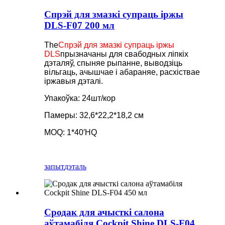
Спрэй для змазкі супраць іржы
DLS-F07 200 мл
The
Спрэй для змазкі супраць іржы
DLS
прызначаны для свабодных ліпкіх
дэталяў, спыняе рыпанне, выводзіць
вільгаць, ачышчае і абараняе, расхіствае
іржавыя дэталі.
Упакоўка: 24шт/кор
Памеры: 32,6*22,2*18,2 см
MOQ: 1*40′HQ
запыт
дэталь
Сродак для ачысткі салона
аўтамабіля Cockpit Shine DLS-F04