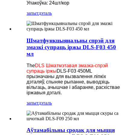
Упакоўка: 24шт/кор
запыт
дэталь
Шматфункцыянальны спрэй для
змазкі супраць іржы DLS-F03 450
мл
The
DLS Шматмэтавая змазка-спрэй
супраць іржы
DLS-F03 450ML
прызначаны для вызвалення ліпкіх
дэталяў, спыняе рыпанне, выводзіць
вільгаць, ачышчае і абараняе, расхіствае
іржавыя дэталі.
запыт
дэталь
Аўтамабільны сродак для мыцця