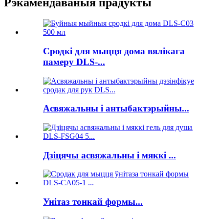
Рэкамендаваныя прадукты
Сродкі для мыцця дома вялікага
памеру DLS-...
Асвяжальны і антыбактэрыйны...
Дзіцячы асвяжальны і мяккі ...
Унітаз тонкай формы...