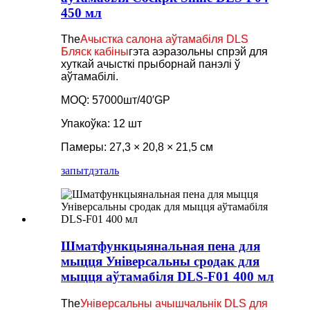
450 мл
The
Ачыстка салона аўтамабіля DLS
Бляск кабіны
гэта аэразольны спрэй для
хуткай ачысткі прыборнай панэлі ў
аўтамабілі.
MOQ: 57000шт/40′GP
Упакоўка: 12 шт
Памеры: 27,3 × 20,8 × 21,5 см
запыт
дэталь
Шматфункцыянальная пена для
мыцця Універсальны сродак для
мыцця аўтамабіля DLS-F01 400 мл
The
Універсальны ачышчальнік DLS для