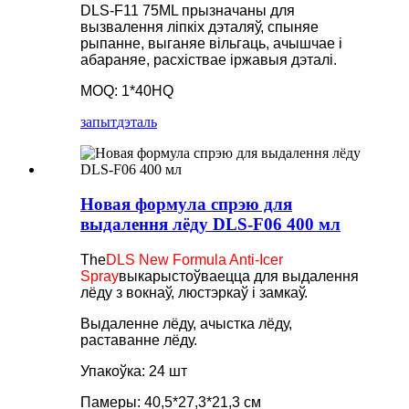
DLS-F11 75ML прызначаны для
вызвалення ліпкіх дэталяў, спыняе
рыпанне, выганяе вільгаць, ачышчае і
абараняе, расхіствае іржавыя дэталі.
MOQ: 1*40HQ
запыт
дэталь
Новая формула спрэю для
выдалення лёду DLS-F06 400 мл
The
DLS New Formula Anti-Icer
Spray
выкарыстоўваецца для выдалення
лёду з вокнаў, люстэркаў і замкаў.
Выдаленне лёду, ачыстка лёду,
раставанне лёду.
Упакоўка: 24 шт
Памеры: 40,5*27,3*21,3 см