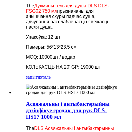
The
Духмяны гель для душа DLS DLS-
FSG02 750 мл
прызначаны для
ачышчэння скуры падчас душа,
адчування расслабленасці і свежасці
пасля душа.
Упакоўка: 12 шт
Памеры: 56*13*23,5 см
MOQ: 10000шт / водар
КОЛЬКАСЦЬ НА 20' GP: 19000 шт
запыт
дэталь
Асвяжальны і антыбактэрыйны
дэзінфікуе сродак для рук DLS-
HS17 1000 мл
The
DLS Асвяжальны і антыбактэрыйны