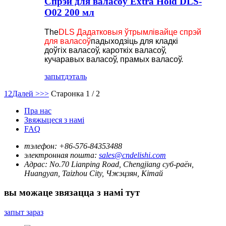
Спрэй для валасоў Extra Hold DLS-
O02 200 мл
The
DLS Дадатковыя ўтрымлівайце спрэй
для валасоў
падыходзіць для кладкі
доўгіх валасоў, кароткіх валасоў,
кучаравых валасоў, прамых валасоў.
запыт
дэталь
1
2
Далей >
>>
Старонка 1 / 2
Пра нас
Звяжыцеся з намі
FAQ
тэлефон:
+86-576-84353488
электронная пошта:
sales@cndelishi.com
Адрас:
No.70 Lianping Road, Chengjiang суб-раён,
Huangyan, Taizhou City, Чжэцзян, Кітай
вы можаце звязацца з намі тут
запыт зараз