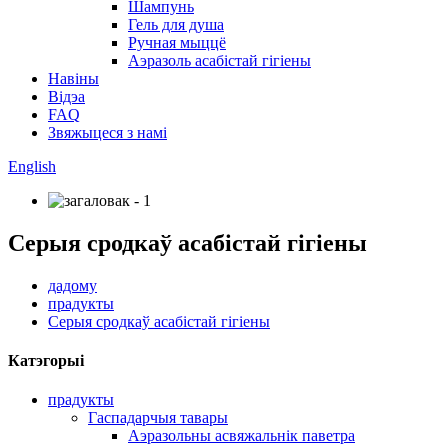
Шампунь
Гель для душа
Ручная мыццё
Аэразоль асабістай гігіены
Навіны
Відэа
FAQ
Звяжыцеся з намі
English
Серыя сродкаў асабістай гігіены
дадому
прадукты
Серыя сродкаў асабістай гігіены
Катэгорыі
прадукты
Гаспадарчыя тавары
Аэразольны асвяжальнік паветра