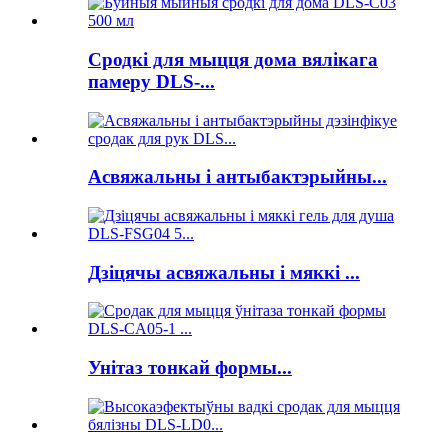
Сродкі для мыцця дома вялікага
памеру DLS-...
Асвяжальны і антыбактэрыйны...
Дзіцячы асвяжальны і мяккі ...
Унітаз тонкай формы...