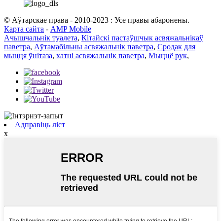
© Аўтарскае права - 2010-2023 : Усе правы абаронены.
Карта сайта
-
AMP Mobile
Ачышчальнік туалета
,
Кітайскі пастаўшчык асвяжальнікаў
паветра
,
Аўтамабільны асвяжальнік паветра
,
Сродак для
мыцця ўнітаза
,
хатні асвяжальнік паветра
,
Мыццё рук
,
Адправіць ліст
x