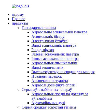
дадому
Пра нас
прадукты
Гаспадарчыя тавары
Аэразольны асвяжальнік паветра
Асвяжальнік бісеру
Электрычная ўстаўка
Вадкі асвяжальнік паветра
Рыд-дыфузар
Гелевы асвяжальнік паветра
Іншыя асвяжальнікі паветра
Аэразольныя ачышчальнікі
Вадкі ачышчальнік
Высокаэфектыўны сродак для мыцця
Пральны парашок
Ачышчальнік туалета
Аэразолі дэзінфікуе спрэй
Серыя аўтамабільных тавараў
Аэразольныя сродкі па догляду за
аўтамабілем
Аўтамабільныя духі
Серыя сродкаў асабістай гігіены