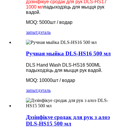
дэзінфікуе сродак для рук DLS-HS17
1000 мл
падыходзіць для мыцця рук
вадой.
MOQ: 5000шт / водар
запыт
дэталь
Ручная мыйка DLS-HS16 500 мл
DLS Hand Wash DLS-HS16 500ML
падыходзіць для мыцця рук вадой.
MOQ: 10000шт / водар
запыт
дэталь
Дэзінфікуе сродак для рук з алоэ
DLS-HS15 500 мл