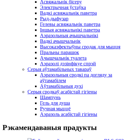
Асвяжальнік бісеру
Электрычная ўстаўка
Вадкі асвяжальнік паветра
Рыд-дыфузар
Гелевы асвяжальнік паветра
Іншыя асвяжальнікі паветра
Аэразольныя ачышчальнікі
Вадкі ачышчальнік
Высокаэфектыўны сродак для мыцця
Пральны парашок
Ачышчальнік туалета
Аэразолі дэзінфікуе спрэй
Серыя аўтамабільных тавараў
Аэразольныя сродкі па догляду за
аўтамабілем
Аўтамабільныя духі
Серыя сродкаў асабістай гігіены
Шампунь
Гель для душа
Ручная мыццё
Аэразоль асабістай гігіены
Рэкамендаваныя прадукты