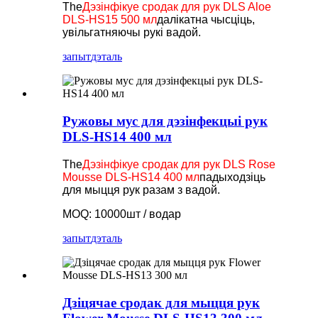
The
Дэзінфікуе сродак для рук DLS Aloe
DLS-HS15 500 мл
далікатна чысціць,
увільгатняючы рукі вадой.
запыт
дэталь
Ружовы мус для дэзінфекцыі рук
DLS-HS14 400 мл
The
Дэзінфікуе сродак для рук DLS Rose
Mousse DLS-HS14 400 мл
падыходзіць
для мыцця рук разам з вадой.
MOQ: 10000шт / водар
запыт
дэталь
Дзіцячае сродак для мыцця рук