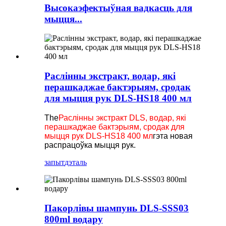
Высокаэфектыўная вадкасць для
мыцця...
Раслінны экстракт, водар, які
перашкаджае бактэрыям, сродак
для мыцця рук DLS-HS18 400 мл
The
Раслінны экстракт DLS, водар, які
перашкаджае бактэрыям, сродак для
мыцця рук DLS-HS18 400 мл
гэта новая
распрацоўка мыцця рук.
запыт
дэталь
Пакорлівы шампунь DLS-SSS03
800ml водару