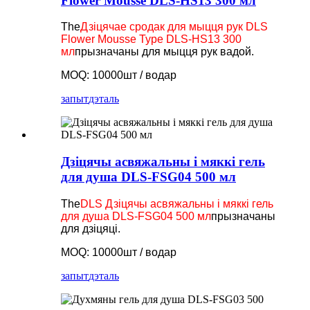
Flower Mousse DLS-HS13 300 мл
The
Дзіцячае сродак для мыцця рук DLS
Flower Mousse Type DLS-HS13 300
мл
прызначаны для мыцця рук вадой.
MOQ: 10000шт / водар
запыт
дэталь
Дзіцячы асвяжальны і мяккі гель
для душа DLS-FSG04 500 мл
The
DLS Дзіцячы асвяжальны і мяккі гель
для душа DLS-FSG04 500 мл
прызначаны
для дзіцяці.
MOQ: 10000шт / водар
запыт
дэталь