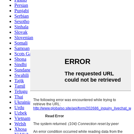
Persian
Punjabi
Serbian
Sesotho
Sinhala
Slovak
Slovenian
Somali
Samoan
Scots Gaelic
Shona
Sindhi
Sundanese
Swahili
Tajik
Tamil
Telugu
Thai
Ukrainian
Urdu
Uzbek
Vietnamese
Welsh
Xhosa