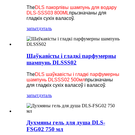
The
DLS пакорлівы шампунь для водару
DLS-SSS03 800ML
прызначаны для
гладкіх сухіх валасоў.
запыт
дэталь
Шаўкавісты і гладкі парфумерны
шампунь DLSSS02
The
DLS шаўкавісты і гладкі парфумерны
шампунь DLSSS02 500мл
прызначаны
для гладкіх сухіх валасоў і валасоў.
запыт
дэталь
Духмяны гель для душа DLS-
FSG02 750 мл