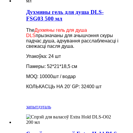
Духмяны гель для душа DLS-
FSG03 500 мл
The
Духмяны гель для душа
DLS
прызначаны для ачышчэння скуры
падчас душа, адчування расслабленасці і
свежасці пасля душа.
Упакоўка: 24 шт
Памеры: 52*21*18,5 см
MOQ: 10000шт / водар
КОЛЬКАСЦЬ НА 20' GP: 32400 шт
запыт
дэталь