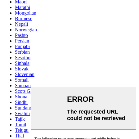
Maori
Marathi
Mongolian
Burmese
Nepali
Norwegian
Pashto
Persian
Punjabi
Serbian
Sesotho
Sinhala
Slovak
Slovenian
Somali
Samoan
Scots Gaelic
Shona
Sindhi
Sundanese
Swahili
Tajik
Tamil
Telugu
Thai