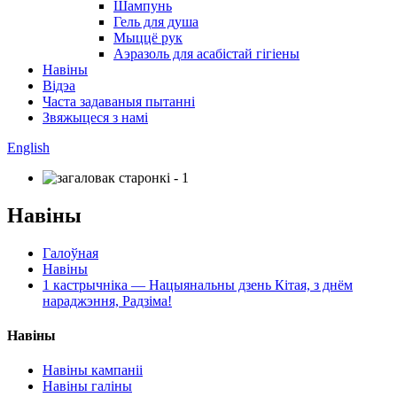
Шампунь
Гель для душа
Мыццё рук
Аэразоль для асабістай гігіены
Навіны
Відэа
Часта задаваныя пытанні
Звяжыцеся з намі
English
Навіны
Галоўная
Навіны
1 кастрычніка — Нацыянальны дзень Кітая, з днём
нараджэння, Радзіма!
Навіны
Навіны кампаніі
Навіны галіны