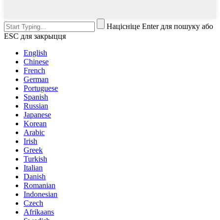
Націсніце Enter для пошуку або
ESC для закрыцця
English
Chinese
French
German
Portuguese
Spanish
Russian
Japanese
Korean
Arabic
Irish
Greek
Turkish
Italian
Danish
Romanian
Indonesian
Czech
Afrikaans