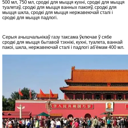
500 мл, 750 мл, сродкі для мыцця кухні, сродкі для мыцця
туалетаў, сродкі для мыцця ванных пакояў, сродкі для
мыцця шкла, сродкі для мыцця нержавеючай сталі і
сродкі для мыцця падлогі.
Серыя ачышчальнікаў газу таксама ўключае ў сябе
сродкі для мыцця бытавой тэхнікі, кухні, туалета, ваннай
пакоі, шкла, нержавеючай сталі і падлогі аб'ёмам 400 мл.