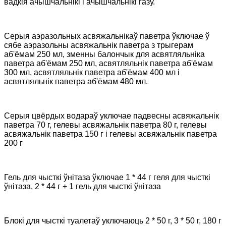
вадкія ачышчальнікі і ачышчальнікі газу.
Серыя аэразольных асвяжальнікаў паветра ўключае ў
сябе аэразольны асвяжальнік паветра з трыгерам
аб'ёмам 250 мл, зменны балончык для асвятляльніка
паветра аб'ёмам 250 мл, асвятляльнік паветра аб'ёмам
300 мл, асвятляльнік паветра аб'ёмам 400 мл і
асвятляльнік паветра аб'ёмам 480 мл.
Серыя цвёрдых водараў уключае падвесны асвяжальнік
паветра 70 г, гелевы асвяжальнік паветра 80 г, гелевы
асвяжальнік паветра 150 г і гелевы асвяжальнік паветра
200 г
Гель для чысткі ўнітаза ўключае 1 * 44 г геля для чысткі
ўнітаза, 2 * 44 г + 1 гель для чысткі ўнітаза
Блокі для чысткі туалетаў уключаюць 2 * 50 г, 3 * 50 г, 180 г