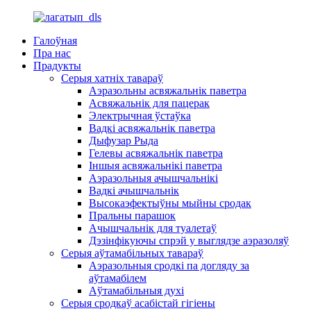
Галоўная
Пра нас
Прадукты
Серыя хатніх тавараў
Аэразольны асвяжальнік паветра
Асвяжальнік для пацерак
Электрычная ўстаўка
Вадкі асвяжальнік паветра
Дыфузар Рыда
Гелевы асвяжальнік паветра
Іншыя асвяжальнікі паветра
Аэразольныя ачышчальнікі
Вадкі ачышчальнік
Высокаэфектыўны мыйны сродак
Пральны парашок
Ачышчальнік для туалетаў
Дэзінфікуючы спрэй у выглядзе аэразоляў
Серыя аўтамабільных тавараў
Аэразольныя сродкі па догляду за
аўтамабілем
Аўтамабільныя духі
Серыя сродкаў асабістай гігіены