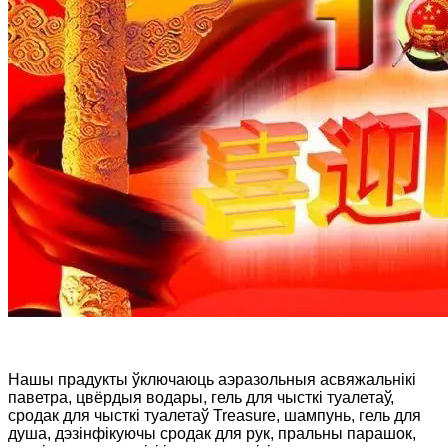
Нашы прадукты ўключаюць аэразольныя асвяжальнікі
паветра, цвёрдыя водары, гель для чысткі туалетаў,
сродак для чысткі туалетаў Treasure, шампунь, гель для
душа, дэзінфікуючы сродак для рук, пральны парашок,