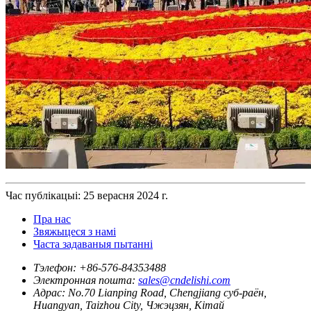
Час публікацыі: 25 верасня 2024 г.
Пра нас
Звяжыцеся з намі
Часта задаваныя пытанні
Тэлефон:
+86-576-84353488
Электронная пошта:
sales@cndelishi.com
Адрас:
No.70 Lianping Road, Chengjiang суб-раён,
Huangyan, Taizhou City, Чжэцзян, Кітай