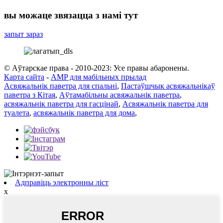
вы можаце звязацца з намі тут
запыт зараз
© Аўтарскае права - 2010-2023: Усе правы абаронены.
Карта сайта
-
AMP для мабільных прылад
Асвяжальнік паветра для спальні
,
Пастаўшчык асвяжальнікаў
паветра з Кітая
,
Аўтамабільны асвяжальнік паветра
,
асвяжальнік паветра для гасцінай
,
Асвяжальнік паветра для
туалета
,
асвяжальнік паветра для дома
,
Адправіць электронны ліст
x