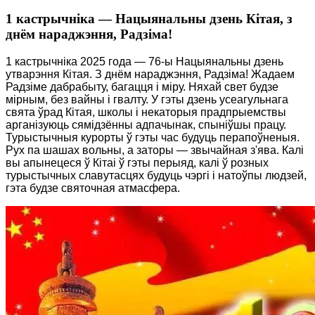
1 кастрычніка — Нацыянальны дзень Кітая, з
днём нараджэння, Радзіма!
1 кастрычніка 2025 года — 76-ы Нацыянальны дзень
утварэння Кітая. З днём нараджэння, Радзіма! Жадаем
Радзіме дабрабыту, багацця і міру. Няхай свет будзе
мірным, без вайны і гвалту. У гэты дзень усеагульнага
свята ўрад Кітая, школы і некаторыя прадпрыемствы
арганізуюць сямідзённы адпачынак, спыніўшы працу.
Турыстычныя курорты ў гэты час будуць перапоўненыя.
Рух па шашах вольны, а заторы — звычайная з'ява. Калі
вы апынецеся ў Кітаі ў гэты перыяд, калі ў розных
турыстычных славутасцях будуць чэргі і натоўпы людзей,
гэта будзе святочная атмасфера.