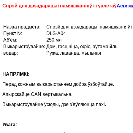
Спрэй для дэзадарацыі памяшканняў і туалетаў
Асвяжа
Назва прадмета:
Спрэй для дэзадарацыі памяшканняў і
Пункт №
DLS-A04
Аб'ём:
250 мл
Выкарыстоўвайце:
Дом, гасцініца, офіс, аўтамабіль
водар:
Ружа, лаванда, мыльная
НАПРЯМКІ:
Перад кожным выкарыстаннем добра ўзбоўтайце.
Апырскайце CAN вертыкальна.
Выкарыстоўвайце ўсюды, дзе з'яўляюцца пахі.
Увага: