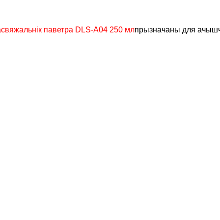
асвяжальнік паветра DLS-A04 250 мл
прызначаны для ачышчэ