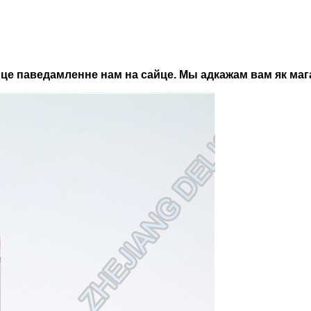
іньце паведамленне нам на сайце. Мы адкажам вам як маг