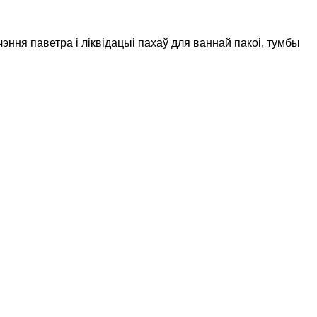
ння паветра і ліквідацыі пахаў для ваннай пакоі, тумбы