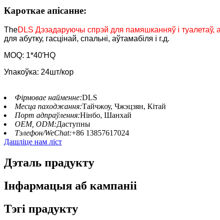
Кароткае апісанне:
The
DLS Дэзадаруючы спрэй для памяшканняў і туалетаў, 
для абутку, гасцінай, спальні, аўтамабіля і г.д.
MOQ: 1*40′HQ
Упакоўка: 24шт/кор
Фірмовае найменне:
DLS
Месца паходжання:
Тайчжоу, Чжэцзян, Кітай
Порт адпраўлення:
Нінбо, Шанхай
OEM, ODM:
Даступны
Тэлефон/WeChat:
+86 13857617024
Дашліце нам ліст
Дэталь прадукту
Інфармацыя аб кампаніі
Тэгі прадукту