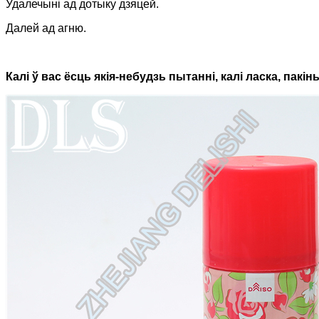
Удалечыні ад дотыку дзяцей.
Далей ад агню.
Калі ў вас ёсць якія-небудзь пытанні, калі ласка, пак