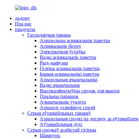
дадому
Пра нас
прадукты
Гаспадарчыя тавары
Аэразольны асвяжальнік паветра
Асвяжальнік бісеру
Электрычная ўстаўка
Вадкі асвяжальнік паветра
Рыд-дыфузар
Гелевы асвяжальнік паветра
Іншыя асвяжальнікі паветра
Аэразольныя ачышчальнікі
Вадкі ачышчальнік
Высокаэфектыўны сродак для мыцця
Пральны парашок
Ачышчальнік туалета
Аэразолі дэзінфікуе спрэй
Серыя аўтамабільных тавараў
Аэразольныя сродкі па догляду за аўтамабілем
Аўтамабільныя духі
Серыя сродкаў асабістай гігіены
Шампунь