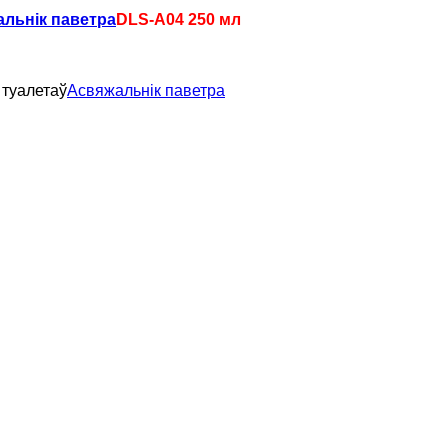
льнік паветра
DLS-A04 250 мл
 туалетаў
Асвяжальнік паветра