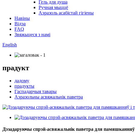
Гель для душа
Ручная мыццё
Аэразоль асабістай гігіены
Навіны
Відэа
FAQ
Звяжыцеся з намі
English
прадукт
дадому
прадукты
Гаспадарчыя тавары
Аэразольны асвяжальнік паветра
Дэзадаруючы спрэй-асвяжальнік паветра для памяшканняў 